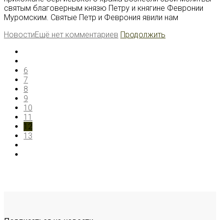
святым благоверным князю Петру и княгине Февронии
Муромским. Святые Петр и Феврония явили нам
Новости
Ещё нет комментариев
Продолжить
6
7
8
9
10
11
12
13