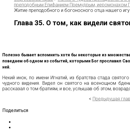
преподобным Епифанием Премудрым, иеромонахом 
Житие преподобного и богоносного отца нашего игу
Глава 35. О том, как видели свят
Полезно бывает вспомнить хотя бы некоторые из множества
поведаем об одном из событий, которыми Бог прославил Свое
ней.
Некий инок, по имени Игнатий, из братства стада свято
чудного видения. Видел он святого на всенощном бден
рассказал о том братиям, и все, услышав об этом, возра
<
Предыдущая гла
Поделиться