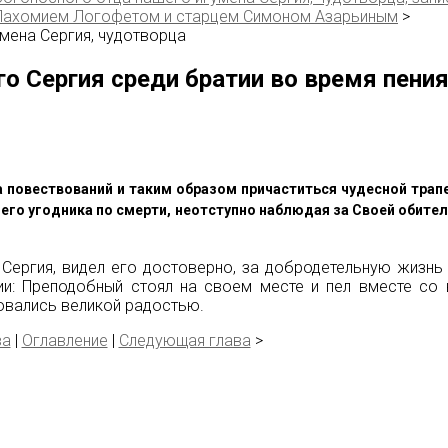
Пахомием Логофетом и старцем Симоном Азарьиным
>
мена Сергия, чудотворца
ого Сергия среди братии во время пени
 повествований и таким образом причаститься чудесной трап
го угодника по смерти, неотступно наблюдая за Своей обител
го Сергия, видел его достоверно, за добродетельную жизн
ии: Преподобный стоял на своем месте и пел вместе со 
довались великой радостью.
ва
|
Оглавление
|
Следующая глава
>