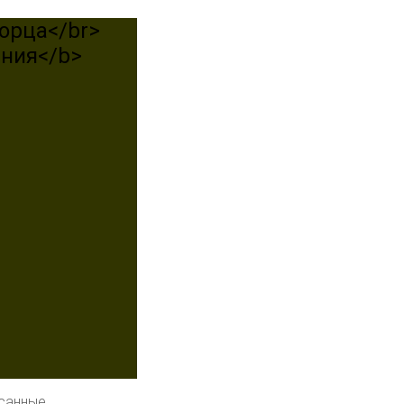
орца</br>
ения</b>
исанные