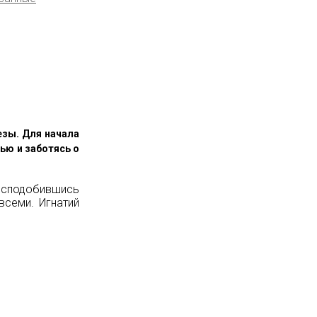
я
езы. Для начала
ью и заботясь о
ь сподобившись
всеми. Игнатий