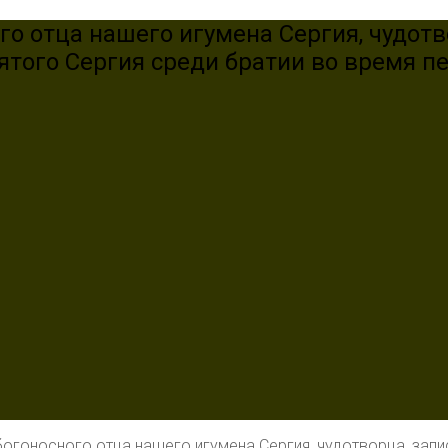
го отца нашего игумена Сергия, чудотв
вятого Сергия среди братии во время п
богоносного отца нашего игумена Сергия, чудотворца, зап