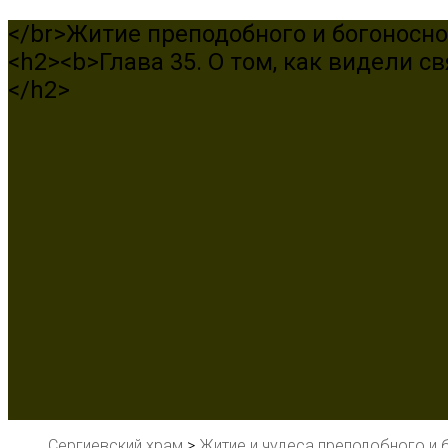
</br>Житие преподобного и богоносно
<h2><b>Глава 35. О том, как видели с
</h2>
Сергиевский храм
>
Житие и чудеса преподобного и 