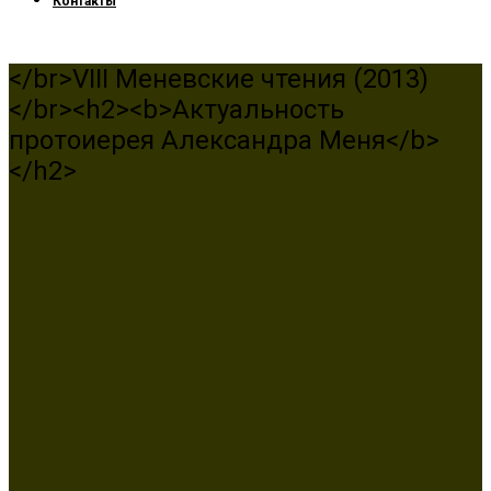
Контакты
</br>VIII Меневские чтения (2013)
</br><h2><b>Актуальность
протоиерея Александра Меня</b>
</h2>