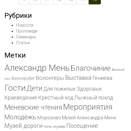
Рубрики
Новости
Проповеди
Семинары
Статьи
Метки
Александр Мень
Благочиние
Великий
Выставка
Волонтёры
Гениева
Велопробег
пост
Гости
Дети
Для пожилых
Здоровье
Краеведение
Крестный ход
Лыжный поход
Мероприятия
Меневские чтения
Молодёжь
Морозово
Музей Александра Меня
Музей дороги
Посещение
Ночь музеев