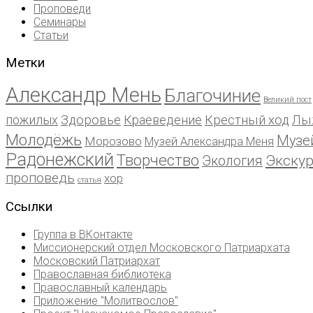
Проповеди
Семинары
Статьи
Метки
Александр Мень
Благочиние
Великий пост
пожилых
Здоровье
Краеведение
Крестный ход
Лы
Молодёжь
Музе
Морозово
Музей Александра Меня
Радонежский
Творчество
Экску
Экология
проповедь
хор
статья
Ссылки
Группа в ВКонтакте
Миссионерский отдел Московского Патриархата
Московский Патриархат
Православная библиотека
Православный календарь
Приложение "Молитвослов"