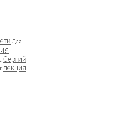
ети
Для
ия
Сергий
а
лекция
т