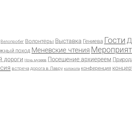
Гости
Д
Выставка
Волонтёры
Гениева
Велопробег
Мероприят
Меневские чтения
жный поход
й дороги
Посещение архиереем
Природ
Ночь музеев
рсия
концер
конференция
встреча
дорога в Лавру
колокола