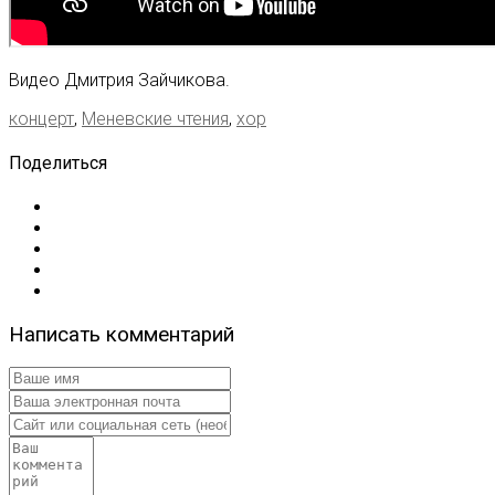
Видео Дмитрия Зайчикова.
концерт
,
Меневские чтения
,
хор
Поделиться
Написать комментарий