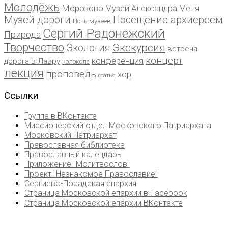
Молодёжь
Морозово
Музей Александра Меня
Музей дороги
Посещение архиереем
Ночь музеев
Сергий Радонежский
Природа
Творчество
Экскурсия
Экология
встреча
концерт
конференция
дорога в Лавру
колокола
лекция
проповедь
хор
статья
Ссылки
Группа в ВКонтакте
Миссионерский отдел Московского Патриархата
Московский Патриархат
Православная библиотека
Православный календарь
Приложение "Молитвослов"
Проект "Незнакомое Православие"
Сергиево-Посадская епархия
Страница Московской епархии в Facebook
Страница Московской епархии ВКонтакте