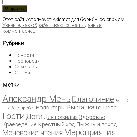
Этот сайт использует Akismet для борьбы со спамом.
Узнайте, как обрабатываются ваши данные
комментариев
.
Рубрики
Новости
Проповеди
Семинары
Статьи
Метки
Александр Мень
Благочиние
Великий
Выставка
Волонтёры
Гениева
Велопробег
пост
Гости
Дети
Для пожилых
Здоровье
Краеведение
Крестный ход
Лыжный поход
Мероприятия
Меневские чтения