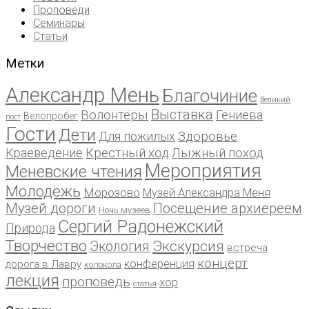
Проповеди
Семинары
Статьи
Метки
Александр Мень
Благочиние
Великий
Выставка
Волонтёры
Гениева
Велопробег
пост
Гости
Дети
Для пожилых
Здоровье
Краеведение
Крестный ход
Лыжный поход
Мероприятия
Меневские чтения
Молодёжь
Морозово
Музей Александра Меня
Музей дороги
Посещение архиереем
Ночь музеев
Сергий Радонежский
Природа
Творчество
Экскурсия
Экология
встреча
концерт
конференция
дорога в Лавру
колокола
лекция
проповедь
хор
статья