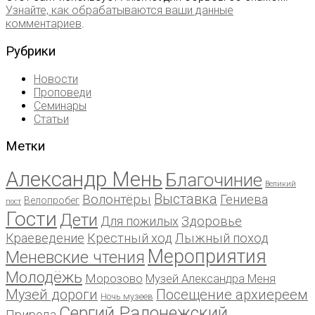
Узнайте, как обрабатываются ваши данные
комментариев
.
Рубрики
Новости
Проповеди
Семинары
Статьи
Метки
Александр Мень
Благочиние
Великий
Выставка
Волонтёры
Гениева
Велопробег
пост
Гости
Дети
Для пожилых
Здоровье
Краеведение
Крестный ход
Лыжный поход
Мероприятия
Меневские чтения
Молодёжь
Морозово
Музей Александра Меня
Музей дороги
Посещение архиереем
Ночь музеев
Сергий Радонежский
Природа