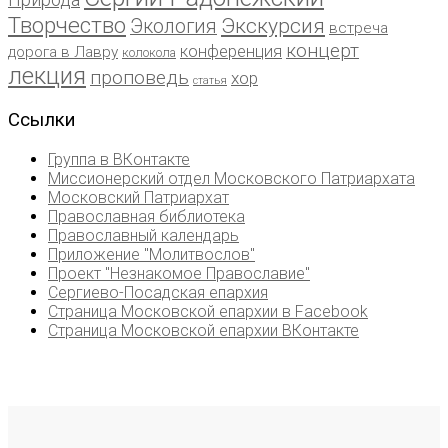
Творчество
Экскурсия
Экология
встреча
концерт
конференция
дорога в Лавру
колокола
лекция
проповедь
хор
статья
Ссылки
Группа в ВКонтакте
Миссионерский отдел Московского Патриархата
Московский Патриархат
Православная библиотека
Православный календарь
Приложение "Молитвослов"
Проект "Незнакомое Православие"
Сергиево-Посадская епархия
Страница Московской епархии в Facebook
Страница Московской епархии ВКонтакте