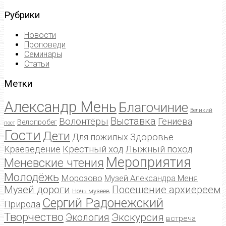
Рубрики
Новости
Проповеди
Семинары
Статьи
Метки
Александр Мень
Благочиние
Великий
Выставка
Волонтёры
Гениева
Велопробег
пост
Гости
Дети
Для пожилых
Здоровье
Краеведение
Крестный ход
Лыжный поход
Мероприятия
Меневские чтения
Молодёжь
Морозово
Музей Александра Меня
Музей дороги
Посещение архиереем
Ночь музеев
Сергий Радонежский
Природа
Творчество
Экскурсия
Экология
встреча