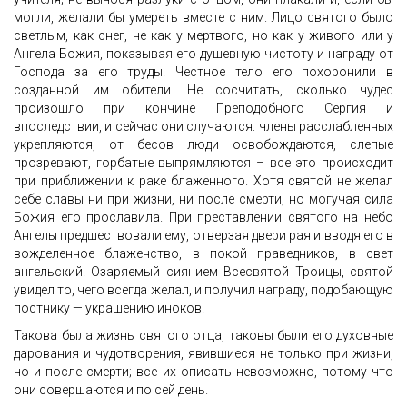
могли, желали бы умереть вместе с ним. Лицо святого было
светлым, как снег, не как у мертвого, но как у живого или у
Ангела Божия, показывая его душевную чистоту и награду от
Господа за его труды. Честное тело его похоронили в
созданной им обители. Не сосчитать, сколько чудес
произошло при кончине Преподобного Сергия и
впоследствии, и сейчас они случаются: члены расслабленных
укрепляются, от бесов люди освобождаются, слепые
прозревают, горбатые выпрямляются – все это происходит
при приближении к раке блаженного. Хотя святой не желал
себе славы ни при жизни, ни после смерти, но могучая сила
Божия его прославила. При преставлении святого на небо
Ангелы предшествовали ему, отверзая двери рая и вводя его в
вожделенное блаженство, в покой праведников, в свет
ангельский. Озаряемый сиянием Всесвятой Троицы, святой
увидел то, чего всегда желал, и получил награду, подобающую
постнику — украшению иноков.
Такова была жизнь святого отца, таковы были его духовные
дарования и чудотворения, явившиеся не только при жизни,
но и после смерти; все их описать невозможно, потому что
они совершаются и по сей день.