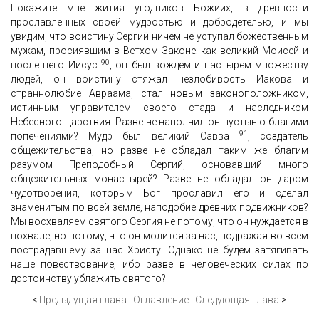
Покажите мне жития угодников Божиих, в древности
прославленных своей мудростью и добродетелью, и мы
увидим, что воистину Сергий ничем не уступал божественным
мужам, просиявшим в Ветхом Законе: как великий Моисей и
90
после него Иисус
, он был вождем и пастырем множеству
людей, он воистину стяжал незлобивость Иакова и
страннолюбие Авраама, стал новым законоположником,
истинным управителем своего стада и наследником
Небесного Царствия. Разве не наполнил он пустыню благими
91
попечениями? Мудр был великий Савва
, создатель
общежительства, но разве не обладал таким же благим
разумом Преподобный Сергий, основавший много
общежительных монастырей? Разве не обладал он даром
чудотворения, которым Бог прославил его и сделал
знаменитым по всей земле, наподобие древних подвижников?
Мы восхваляем святого Сергия не потому, что он нуждается в
похвале, но потому, что он молится за нас, подражая во всем
пострадавшему за нас Христу. Однако не будем затягивать
наше повествование, ибо разве в человеческих силах по
достоинству ублажить святого?
<
Предыдущая глава
|
Оглавление
|
Следующая глава
>