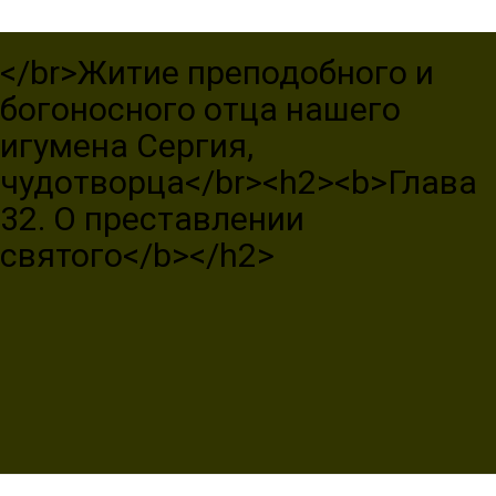
</br>Житие преподобного и
богоносного отца нашего
игумена Сергия,
чудотворца</br><h2><b>Глава
32. О преставлении
святого</b></h2>