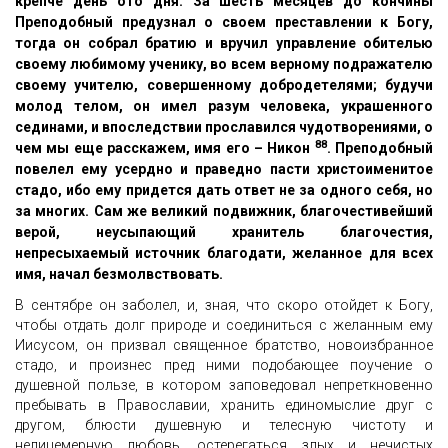
крепче день ото дня. За шесть месяцев до кончины
Преподобный предузнал о своем преставлении к Богу,
тогда он собрал братию и вручил управление обителью
своему любимому ученику, во всем верному подражателю
своему учителю, совершенному добродетелями; будучи
молод телом, он имел разум человека, украшенного
сединами, и впоследствии прославился чудотворениями, о
88
чем мы еще расскажем, имя его – Никон
. Преподобный
повелел ему усердно и праведно пасти христоименитое
стадо, ибо ему придется дать ответ не за одного себя, но
за многих. Сам же великий подвижник, благочестивейший
верой, неусыпающий хранитель благочестия,
непресыхаемый источник благодати, желанное для всех
имя, начал безмолвствовать.
В сентябре он заболел, и, зная, что скоро отойдет к Богу,
чтобы отдать долг природе и соединиться с желанным ему
Иисусом, он призвал священное братство, новоизбранное
стадо, и произнес пред ними подобающее поучение о
душевной пользе, в котором заповедовал непреткновенно
пребывать в Православии, хранить единомыслие друг с
другом, блюсти душевную и телесную чистоту и
нелицемерную любовь, остерегаться злых и нечистых