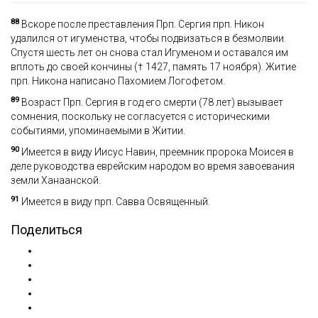
88
Вскоре после преставления Прп. Сергия прп. Никон
удалился от игуменства, чтобы подвизаться в безмолвии.
Спустя шесть лет он снова стал Игуменом и оставался им
вплоть до своей кончины († 1427, память 17 ноября). Житие
прп. Никона написано Пахомием Логофетом.
89
Возраст Прп. Сергия в год его смерти (78 лет) вызывает
сомнения, поскольку не согласуется с историческими
событиями, упоминаемыми в Житии.
90
Имеется в виду Иисус Навин, преемник пророка Моисея в
деле руководства еврейским народом во время завоевания
земли Ханаанской.
91
Имеется в виду прп. Савва Освященный.
Поделиться