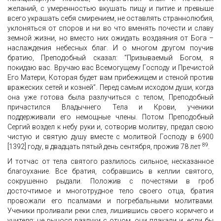
желаний, с умеренностью вкушать пищу и питие и превыше
всего украшать себя смирением, не оставлять страннолюбия,
уклоняться от споров и ни во что вменять почести и славу
земной жизни, но вместо них ожидать воздаяния от Бога –
наслаждения небесных благ. И о многом другом поучив
братию, Преподобный сказал: “Призываемый Богом, я
покидаю вас. Вручаю вас Всемогущему Господу и Пречистой
Его Матери, Которая будет вам прибежищем и стеной против
вражеских сетей и козней”. Перед самым исходом души, когда
она уже готова была разлучиться с телом, Преподобный
причастился Владычнего Тела и Крови, ученики
поддерживали его немощные члены. Потом Преподобный
Сергий воздел к небу руки и, сотворив молитву, предал свою
чистую и святую душу вместе с молитвой Господу в 6900
89
[1392] году, в двадцать пятый день сентября, прожив 78 лет
.
И тотчас от тела святого разлилось сильное, несказанное
благоухание. Все братия, собравшись в келлии святого,
сокрушенно рыдали. Положив с почестями в гроб
досточтимое и многотрудное тело своего отца, братия
провожали его псалмами и погребальными молитвами.
Ученики проливали реки слез, лишившись своего кормчего и
учителя; не вынося разлуки с отцом, они плакали и, если бы