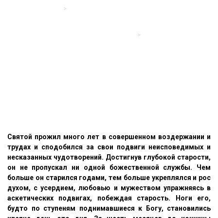
Сергиевский храм
>
Житие и чудеса преподобного и богоносного
отца нашего игумена Сергия, чудотворца, записанные
преподобным Епифанием Премудрым, иеромонахом Пахомием
Логофетом и старцем Симоном Азарьиным
>
Житие преподобного и богоносного отца нашего игумена Сергия,
чудотворца
Глава 32. О преставлении
святого
Святой прожил много лет в совершенном воздержании и
трудах и сподобился за свои подвиги неисповедимых и
несказанных чудотворений. Достигнув глубокой старости,
он не пропускал ни одной божественной службы. Чем
больше он старился годами, тем больше укреплялся и рос
духом, с усердием, любовью и мужеством упражняясь в
аскетических подвигах, побеждая старость. Ноги его,
будто по ступеням поднимавшиеся к Богу, становились