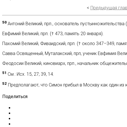
<
Предыдущая гла
50
Антоний Великий, прп., основатель пустынножительства (
Евфимий Великий, прп. († 473, память 20 января).
Пахомий Великий, Фиваидский, прп. († около 347–349, памят
Савва Освященный, Муталакский, прп, ученик Евфимия Велик
Феодосии Великий, киновиарх, прп., начальник общежитель
51
См.: Исх. 15, 27; 39, 14.
52
Предполагают, что Симон прибыл в Москву как один из
Поделиться