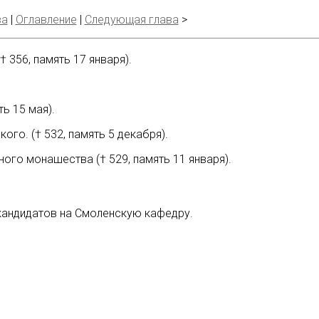
ва
|
Оглавление
|
Следующая глава
>
† 356, память 17 января).
ь 15 мая).
ого. († 532, память 5 декабря).
ного монашества († 529, память 11 января).
 кандидатов на Смоленскую кафедру.