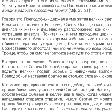
кто многие души потопит из-за своего неразумия! Смогу ли
Услышу ли я Божественный голос Пастыря горних и доль
войди в радость господина твоего
” [Мф. 25, 21]”.
Говоря это, Преподобный держал в уме жития великих све
Великого и великого Евфимия, Саввы Освященного, а
дивился их жизни и душевному расположению: как они, 
устрашали диавола. Почитая их, к ним приходили цари
заступниками в бедах и скорыми избавителями от смерт
обильно подавали нуждающимся, были кормильцами нищи
божественного апостола:
ничего не имели, но всем обл
Троице, чтобы он смог непреткновенно идти по стопам эт
Ежедневно он служил Божественную литургию, нелен
благостоянии Святых Церквей, о православных царях, кня
подъять великий подвиг борьбы с невидимым врагом,
Преподобный наставлял братию не столько словами, скол
Кто может правдиво поведать о его добродетельной жизни
враждебные силы, укрепляемый Святой Троицей. Часто ди
собственном обличье в келлии или в лесу, когда блаж
нападением старался отвратить мысли Сергия от молит
враждебные привидения и козни разгонял, как дым, и раз
Господом в Евангелии слова: “…
даю вам власть наступать