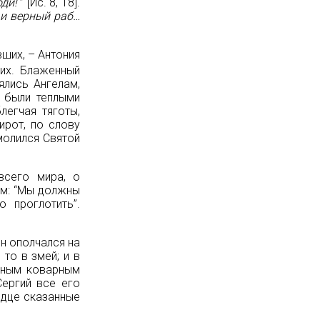
оди!
” [Ис. 8, 18].
и верный раб…
ших, – Антония
их. Блаженный
ялись Ангелам,
, были теплыми
легчая тяготы,
рот, по слову
молился Святой
всего мира, о
ям: “Мы должны
 проглотить”.
н ополчался на
то в змей; и в
апным коварным
ергий все его
рдце сказанные