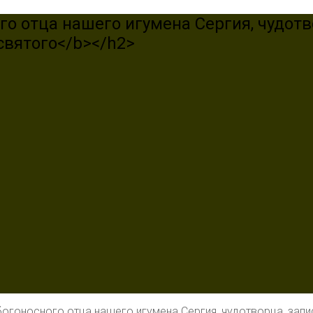
го отца нашего игумена Сергия, чудотв
святого</b></h2>
богоносного отца нашего игумена Сергия, чудотворца, зап