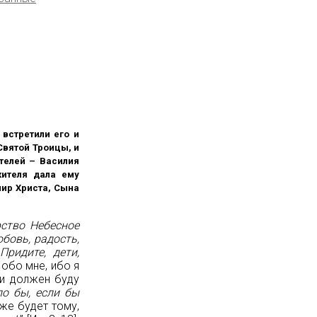
встретили его и
Святой Троицы, и
телей – Василия
жителя дала ему
ир Христа, Сына
ство Небесное
бовь, радость,
“
Придите, дети,
, обо мне, ибо я
 и должен буду
о бы, если бы
же будет тому,