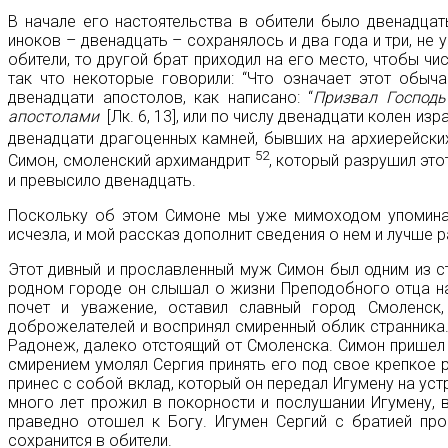
В начале его настоятельства в обители было двенадцать
иноков – двенадцать – сохранялось и два года и три, не 
обители, то другой брат приходил на его место, чтобы чи
так что некоторые говорили: “Что означает этот обыч
двенадцати апостолов, как написано: “
Призвал Господь
апостолами
[Лк. 6, 13], или по числу двенадцати колен из
двенадцати драгоценных камней, бывших на архиерейски
52
Симон, смоленский архимандрит
, который разрушил этот
и превысило двенадцать.
Поскольку об этом Симоне мы уже мимоходом упоминали
исчезла, и мой рассказ дополнит сведения о нем и лучше 
Этот дивный и прославленный муж Симон был одним из с
родном городе он слышал о жизни Преподобного отца на
почет и уважение, оставил славный город Смоленск,
доброжелателей и воспринял смиренный облик странника.
Радонеж, далеко отстоящий от Смоленска. Симон пришел
смирением умолял Сергия принять его под свое крепкое 
принес с собой вклад, который он передал Игумену на ус
много лет прожил в покорности и послушании Игумену, в
праведно отошел к Богу. Игумен Сергий с братией про
сохранится в обители.