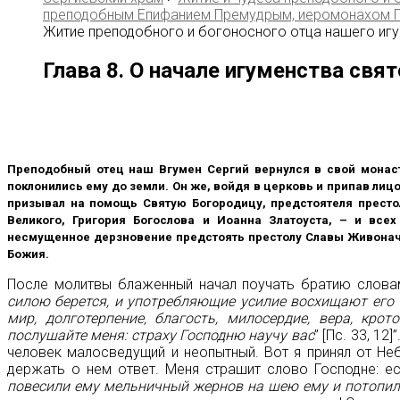
преподобным Епифанием Премудрым, иеромонахом 
Житие преподобного и богоносного отца нашего игу
Глава 8. О начале игуменства свят
Преподобный отец наш Bгумен Сергий вернулся в свой монасты
поклонились ему до земли. Он же, войдя в церковь и припав лиц
призывал на помощь Святую Богородицу, предстоятеля престо
Великого, Григория Богослова и Иоанна Златоуста, – и все
несмущенное дерзновение предстоять престолу Славы Живонача
Божия.
После молитвы блаженный начал поучать братию словами
силою берется, и употребляющие усилие восхищают его
мир, долготерпение, благость, милосердие, вера, крот
послушайте меня: страху Господню научу вас
” [Пс. 33, 1
человек малосведущий и неопытный. Вот я принял от Не
держать о нем ответ. Меня страшит слово Господне: е
повесили ему мельничный жернов на шею ему и потопил