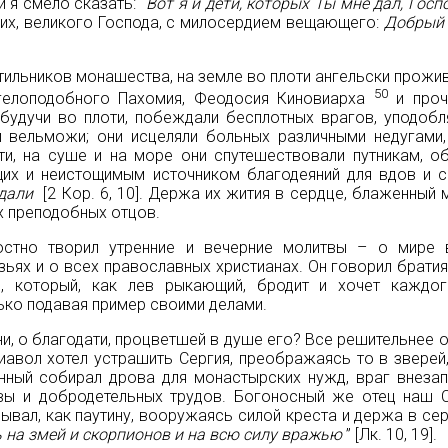
 я смело сказать: “
Вот я и дети, которых Ты мне дал, Госп
них, великого Господа, с милосердием вещающего:
Добрый 
тильников монашества, на земле во плоти ангельски прожив
50
нгелоподобного Пахомия, Феодосия Киновиарха
и проч
будучи во плоти, побеждали бесплотных врагов, уподобл
 и вельможи; они исцеляли больных различными недугами
и, на суше и на море они спутешествовали путникам, об
х и неистощимым источником благодеяний для вдов и си
адали
[2 Кор. 6, 10]. Держа их жития в сердце, блаженный 
их преподобных отцов.
остно творил утренние и вечерние молитвы – о мире 
зьях и о всех православных христианах. Он говорил брати
 который, как лев рыкающий, бродит и хочет каждого
ько подавая пример своими делами.
, о благодати, процветшей в душе его? Все решительнее о
авол хотел устрашить Сергия, преображаясь то в зверей, 
енный собирал дрова для монастырских нужд, враг внез
вы и добродетельных трудов. Богоносный же отец наш С
рывал, как паутину, вооружаясь силой креста и держа в се
 на змей и скорпионов и на всю силу вражью
” [Лк. 10, 19].