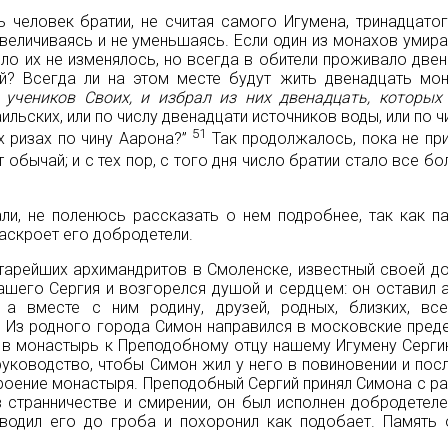
 человек братии, не считая самого Игумена, тринадцатог
увеличиваясь и не уменьшаясь. Если один из монахов умира
сло их не изменялось, но всегда в обители проживало двен
ай? Всегда ли на этом месте будут жить двенадцать мо
 учеников Своих, и избрал из них двенадцать, которых
раильских, или по числу двенадцати источников воды, или по 
51
х ризах по чину Аарона?”
Так продолжалось, пока не пр
 обычай; и с тех пор, с того дня число братии стало все б
, не поленюсь рассказать о нем подробнее, так как па
раскроет его добродетели.
тарейших архимандритов в Смоленске, известный своей д
шего Сергия и возгорелся душой и сердцем: он оставил 
 а вместе с ним родину, друзей, родных, близких, вс
 Из родного города Симон направился в московские преде
 в монастырь к Преподобному отцу нашему Игумену Серги
руководство, чтобы Симон жил у него в повиновении и пос
троение монастыря. Преподобный Сергий принял Симона с р
 странничестве и смирении, он был исполнен добродетеле
водил его до гроба и похоронил как подобает. Память 