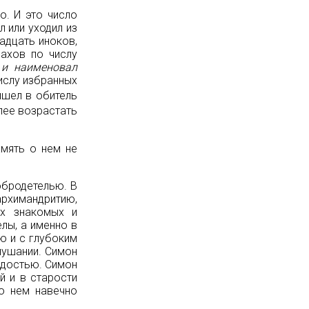
о. И это число
л или уходил из
адцать иноков,
нахов по числу
 и наименовал
числу избранных
ишел в обитель
олее возрастать
мять о нем не
обродетелью. В
архимандритию,
ех знакомых и
лы, а именно в
ю и с глубоким
лушании. Симон
адостью. Симон
й и в старости
о нем навечно