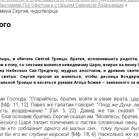
Пахомием Логофетом и старцем Симоном Азарьиным
>
мена Сергия, чудотворца
ого
рь, в обитель Святой Троицы. Братия, исполнившись радости, 
ом к полу, со слезами молился невидимому Царю, взирая на икону 
ла Небесных Сил Предтечу, мудрых апостолов, и древних святи
х святых. Сергий просил их молиться, чтобы десница Вседер
льной Троицы и касаться руками Агнца Божия – закланного за м
 Господа: “Старайтесь, братия, войти в узкие врата,
Цар
[Мф. 11, 12]. Павел же галатам говорит: “
Плод же Духа: лю
ость, воздержание
” [Гал. 5, 22]. Давид же так сказал: 
2]”. Благословив братию, Сергий сказал им: “Молитесь, братия
бесного Царя талант попечения о пастве словесных овец
сли
кто соблазнит одного из малых сих… тому лучше был
и бы его во глубине морской
[Мф. 18, 6]. Насколько же ху