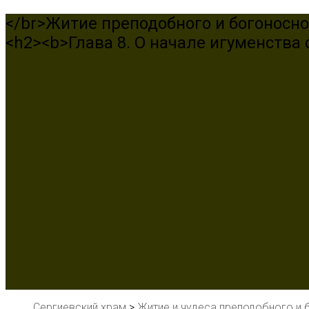
</br>Житие преподобного и богоносно
<h2><b>Глава 8. О начале игуменства 
Сергиевский храм
>
Житие и чудеса преподобного и 