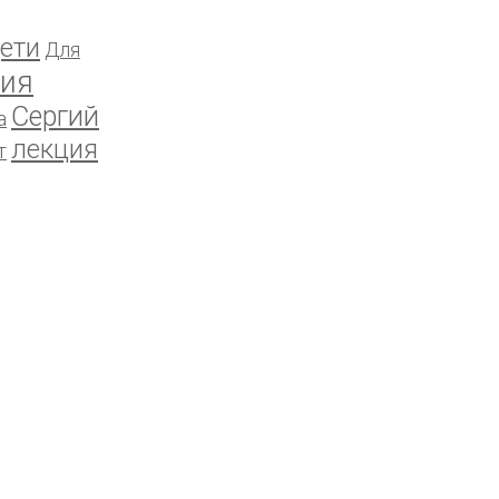
ети
Для
ия
Сергий
а
лекция
т