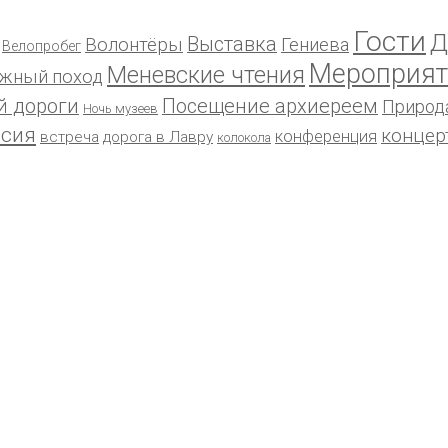
Гости
Д
Выставка
Волонтёры
Гениева
Велопробег
Мероприят
Меневские чтения
жный поход
й дороги
Посещение архиереем
Природ
Ночь музеев
рсия
концер
конференция
встреча
дорога в Лавру
колокола