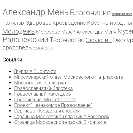
Александр Мень
Благочиние
Великий пост
пожилых
Здоровье
Краеведение
Крестный ход
Лы
Молодёжь
Музе
Морозово
Музей Александра Меня
Радонежский
Творчество
Экску
Экология
проповедь
хор
статья
Ссылки
Группа в ВКонтакте
Миссионерский отдел Московского Патриархата
Московский Патриархат
Православная библиотека
Православный календарь
Приложение "Молитвослов"
Проект "Незнакомое Православие"
Сергиево-Посадская епархия
Страница Московской епархии в Facebook
Страница Московской епархии ВКонтакте