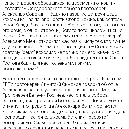
приветствовал собравшихся на церемонии открытия
настоятель Феодоровского собора протоиерей
Александр Сорокин. – Удачно название встречи, ведь
каждый из нас призван сеять Слово Божие, как сеятель –
семя. Каждый из нас отдает себе отчет в том, насколько
это семя, с одной стороны, богато потенциалом и ценно,
с другой – насколько этих семян много. Но протоиерей
Александр Мень относился как раз к числу тех, кто лучше
других понимал объем этого потенциала – Слова Божия,
поэтому “семя” всходило не только при его жизни, оно
всходит и сегодня. Хочется, чтобы свидетельства Слова
Господа были для нас полезными, яркими,
обогащающими”.
Настоятель храма святых апостолов Петра и Павла при
РГПУ протоиерей Димитрий Симонов говорил об отце
Александре как популяризаторе Священного Писания.
Протоиерей Евгений Горячев, настоятель собора
Благовещения Пресвятой Богородицы в Шлиссельбурге,
отметил, что труды отца Александра были и остаются
источником вдохновения для священнослужителей в деле
проповеди. Настоятель храма Успения Пресвятой
Богородицы в Сясьстрое иерей Виталий Фонькин
рассказал о создании и ведении малых групп на приходе