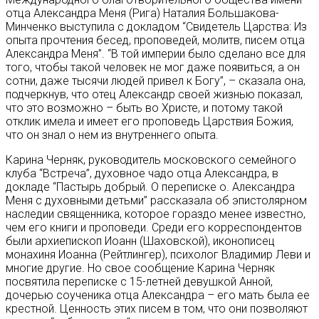
отца Александра Меня (Рига) Наталия Большакова-
Минченко выступила с докладом “Свидетель Царства: Из
опыта прочтения бесед, проповедей, молитв, писем отца
Александра Меня”. “В той империи было сделано все для
того, чтобы такой человек не мог даже появиться, а он
сотни, даже тысячи людей привел к Богу”, – сказала она,
подчеркнув, что отец Александр своей жизнью показал,
что это возможно – быть во Христе, и потому такой
отклик имела и имеет его проповедь Царствия Божия,
что он знал о нем из внутреннего опыта.
Карина Черняк, руководитель московского семейного
клуба “Встреча”, духовное чадо отца Александра, в
докладе “Пастырь добрый. О переписке о. Александра
Меня с духовными детьми” рассказала об эпистолярном
наследии священника, которое гораздо менее известно,
чем его книги и проповеди. Среди его корреспондентов
были архиепископ Иоанн (Шаховской), иконописец
монахиня Иоанна (Рейтлингер), психолог Владимир Леви и
многие другие. Но свое сообщение Карина Черняк
посвятила переписке с 15-летней девушкой Анной,
дочерью соученика отца Александра – его мать была ее
крестной. Ценность этих писем в том, что они позволяют