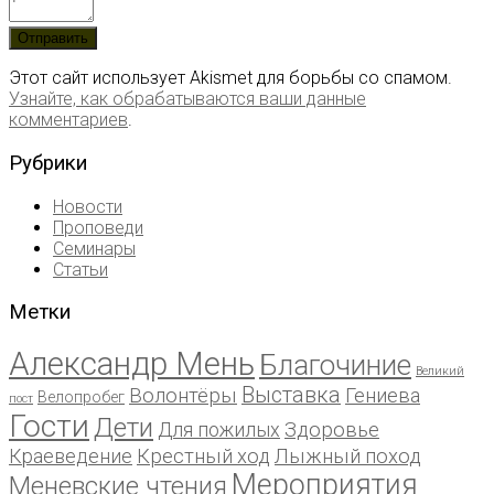
Этот сайт использует Akismet для борьбы со спамом.
Узнайте, как обрабатываются ваши данные
комментариев
.
Рубрики
Новости
Проповеди
Семинары
Статьи
Метки
Александр Мень
Благочиние
Великий
Выставка
Волонтёры
Гениева
Велопробег
пост
Гости
Дети
Для пожилых
Здоровье
Краеведение
Крестный ход
Лыжный поход
Мероприятия
Меневские чтения