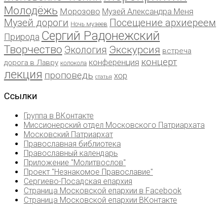
Молодёжь
Морозово
Музей Александра Меня
Музей дороги
Посещение архиереем
Ночь музеев
Сергий Радонежский
Природа
Творчество
Экскурсия
Экология
встреча
концерт
конференция
дорога в Лавру
колокола
лекция
проповедь
хор
статья
Ссылки
Группа в ВКонтакте
Миссионерский отдел Московского Патриархата
Московский Патриархат
Православная библиотека
Православный календарь
Приложение "Молитвослов"
Проект "Незнакомое Православие"
Сергиево-Посадская епархия
Страница Московской епархии в Facebook
Страница Московской епархии ВКонтакте