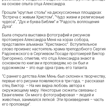
на основе опыта отца Александра.
Прошли “круглые столы” на дискуссионных площадках:
“Встреча с живым Христом”, “Чудо жизни и религиозные
чудеса”, “Дух и буква Библии” и “Радость воплощения
Духа”.
Была открыта выставка фотографий и рисунков
протоиерея Александра Меня на хорах собора,
представлен альманах “Христианос”. Вступительное
слово произнес настоятель храма преподобного Сергия
Радонежского в Сергиевом Посаде протоиерей Виктор
Григоренко, отметив, что отца Александра знают в
основном по книгам и проповедям, но он был и
художником – это еще одна грань его таланта.
“С раннего детства Алик Мень был склонен к творчеству,
первые его рисунки появляются в три года, – рассказал
отец Виктор. – На них видна любовь автора к
окружающему миру. Некоторые сюжеты связаны с
Евангелием. Он много фотографировал – людей и
животных, занимался лепкой. Эти произведения – часть
его проповеди”.