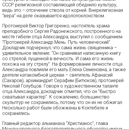
СССР религиозной составляющей обеднило культуру,
ведь это – отсечение ствола от корней. Внерелигиозная
“вера” на деле оказывается идолопоклонством.
Протоиерей Виктор Григоренко, настоятель храма
преподобного Сергия Радонежского, построенного на
месте гибели отца Александра, выступил с сообщением
“Протоиерей Александр Мень. Путь человеческий”.
Докладчик подчеркнул, что сама жизнь священника –
удивительное явление: “Он сравнивал написанную книгу
со стрелой, пущенной в вечность. И сама его жизнь
похожа на эту стрелу”. На формирование личности отца
Александра повлияли его мать Елена Семеновна, а также
деятели катакомбной церкви – святитель Афанасий
(Сахаров), архимандрит Серафим (Битюков), протоиерей
Николай Голубцов. Говоря о художественном таланте
отца Александра, докладчик отметил, что он “быстро
схватывал характер”. К сожалению, большинство
скульптур не сохранились, потому что он их не обжигал.
Несколько работ были обожжены в Коктебеле и
сохранились.
Главный редактор альманаха “Христианос”, глава
Международного благотворительного общества имени