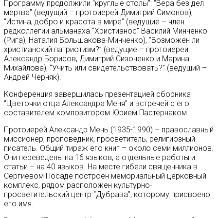
Программу продолжили “круглые столы”: “Вера без дел
мертва” (ведущий – протоиерей Димитрий Симонов),
“Истина, добро и красота в мире” (ведущие – член
редколлегии альманаха “Христианос” Василий Минченко
(Рига), Наталия Большакова-Минченко), “Возможен ли
христианский патриотизм?” (ведущие – протоиереи
Александр Борисов, Димитрий Сизоненко и Марина
Михайлова), “Учить или свидетельствовать?” (ведущий –
Андрей Черняк).
Конференция завершилась презентацией сборника
“Цветочки отца Александра Меня” и встречей с его
составителем композитором Юрием Пастернаком.
Протоиерей Александр Мень (1935-1990) – православный
миссионер, проповедник, просветитель, религиозный
писатель. Общий тираж его книг – около семи миллионов.
Они переведены на 16 языков, а отдельные работы и
статьи – на 40 языков. На месте гибели священника в
Сергиевом Посаде построен мемориальный церковный
комплекс, рядом расположен культурно-
просветительский центр “Дубрава”, которому присвоено
его имя.