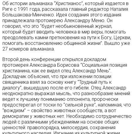
Об истории альманаха “Христианос”, который издается в
Риге с 1991 года, рассказала главный редактор Наталия
Большакова-Минченко. Идея создания этого издания
принадлежала протоиерею Александру Меню. Он
говорил, что это “будет необыкновенный журнал,
который будет вводить человека в мир веры, помогать
преодолевать камни преткновения на пути к Богу, Церкви,
помогать восстановлению общинной жизни”. Вышло уже
27 номеров альманаха.
Второй день конференции открылся докладом
протоиерея Александра Борисова “Социальная позиция
христианина, как ее видел отец Александр Мень”.
Докладчик объяснил, что при изложении позиции
священника взял за основу книгу “Трудный путь к
диалогу”, вышедшую после его гибели. Отец Александр
неоднократно выражал мысль, что разнообразие мнений
ведет к лучшему пониманию оппонента, пророчески
предостерегал от тоски по “сильной руке”, напоминая, что
“вождизм” – свойство животных сообществ, а вот
демократии у животных нет. Необходимо сотрудничество
людей с различными убеждениями на основе общих
ценностей: правопорядка, милосердия, сохранения
культурного наследия. Изгнание из культурной жизни