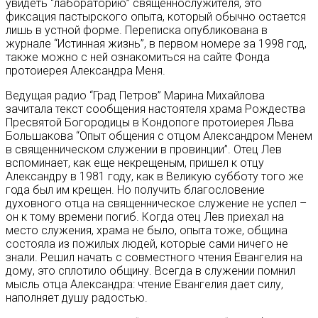
увидеть “лабораторию” священнослужителя, это
фиксация пастырского опыта, который обычно остается
лишь в устной форме. Переписка опубликована в
журнале “Истинная жизнь”, в первом номере за 1998 год,
также можно с ней ознакомиться на сайте Фонда
протоиерея Александра Меня.
Ведущая радио “Град Петров” Марина Михайлова
зачитала текст сообщения настоятеля храма Рождества
Пресвятой Богородицы в Кондопоге протоиерея Льва
Большакова “Опыт общения с отцом Александром Менем
в священническом служении в провинции”. Отец Лев
вспоминает, как еще некрещеным, пришел к отцу
Александру в 1981 году, как в Великую субботу того же
года был им крещен. Но получить благословение
духовного отца на священническое служение не успел –
он к тому времени погиб. Когда отец Лев приехал на
место служения, храма не было, опыта тоже, община
состояла из пожилых людей, которые сами ничего не
знали. Решил начать с совместного чтения Евангелия на
дому, это сплотило общину. Всегда в служении помнил
мысль отца Александра: чтение Евангелия дает силу,
наполняет душу радостью.