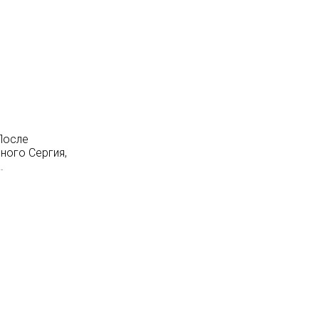
После
ного Сергия,
.