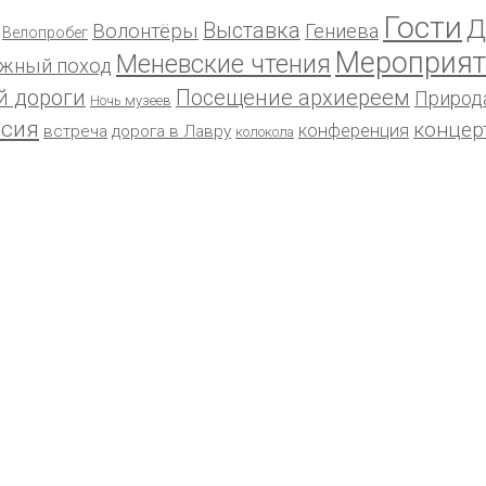
Гости
Д
Выставка
Волонтёры
Гениева
Велопробег
Мероприят
Меневские чтения
жный поход
й дороги
Посещение архиереем
Природ
Ночь музеев
рсия
концер
конференция
встреча
дорога в Лавру
колокола