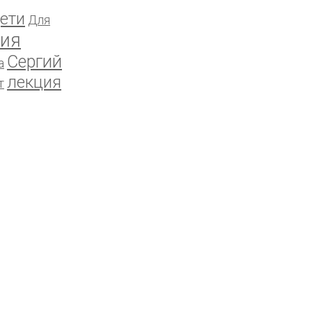
ети
Для
ия
Сергий
а
лекция
т