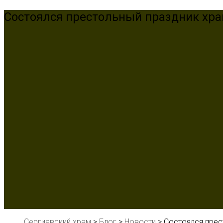
Состоялся престольный праздник хр
Сергиевский храм
>
Блог
>
Новости
>
Состоялся прес