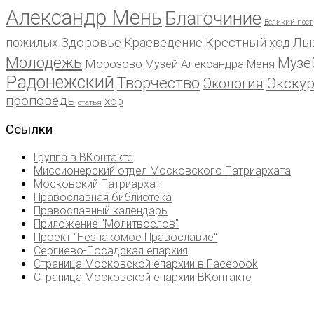
Александр Мень
Благочиние
Великий пост
пожилых
Здоровье
Краеведение
Крестный ход
Лы
Молодёжь
Музе
Морозово
Музей Александра Меня
Радонежский
Творчество
Экску
Экология
проповедь
хор
статья
Ссылки
Группа в ВКонтакте
Миссионерский отдел Московского Патриархата
Московский Патриархат
Православная библиотека
Православный календарь
Приложение "Молитвослов"
Проект "Незнакомое Православие"
Сергиево-Посадская епархия
Страница Московской епархии в Facebook
Страница Московской епархии ВКонтакте