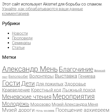
Этот сайт использует Akismet для борьбы со спамом.
Узнайте, как обрабатываются ваши данные
комментариев
.
Рубрики
Новости
Проповеди
Семинары
Статьи
Метки
Александр Мень
Благочиние
Великий
Выставка
Волонтёры
Гениева
Велопробег
пост
Гости
Дети
Для пожилых
Здоровье
Краеведение
Крестный ход
Лыжный поход
Мероприятия
Меневские чтения
Молодёжь
Морозово
Музей Александра Меня
Музей дороги
Посещение архиереем
Ночь музеев