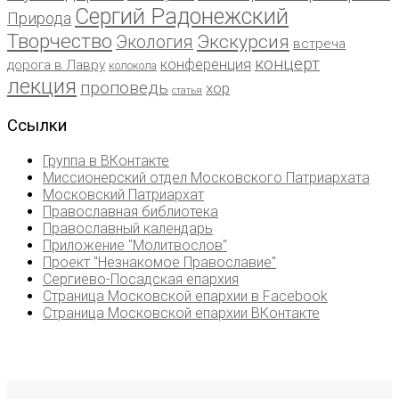
Сергий Радонежский
Природа
Творчество
Экскурсия
Экология
встреча
концерт
конференция
дорога в Лавру
колокола
лекция
проповедь
хор
статья
Ссылки
Группа в ВКонтакте
Миссионерский отдел Московского Патриархата
Московский Патриархат
Православная библиотека
Православный календарь
Приложение "Молитвослов"
Проект "Незнакомое Православие"
Сергиево-Посадская епархия
Страница Московской епархии в Facebook
Страница Московской епархии ВКонтакте