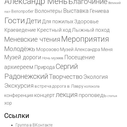
Александр Мень
Благочиние
Великий
Выставка
Волонтёры
Гениева
Велопробег
пост
Гости
Дети
Для пожилых
Здоровье
Краеведение
Крестный ход
Лыжный поход
Мероприятия
Меневские чтения
Молодёжь
Морозово
Музей Александра Меня
Музей дороги
Посещение
Ночь музеев
Сергий
архиереем
Природа
Радонежский
Творчество
Экология
Экскурсия
встреча
дорога в Лавру
колокола
лекция
концерт
проповедь
конференция
статья
хор
Ссылки
Группа в ВКонтакте