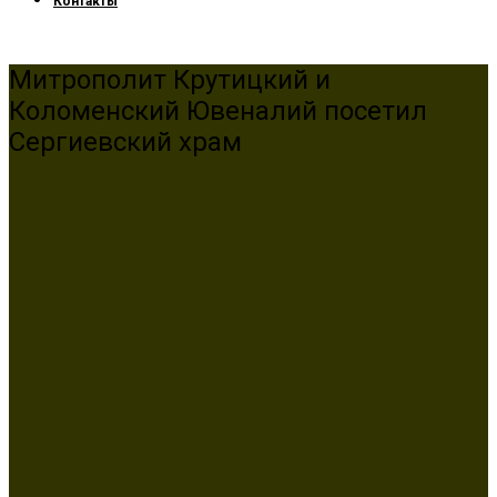
Контакты
Митрополит Крутицкий и
Коломенский Ювеналий посетил
Сергиевский храм