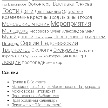
Выставка
Волонтёры
Гениева
Велопробег
пост
Гости
Дети
Для пожилых
Здоровье
Краеведение
Крестный ход
Лыжный поход
Мероприятия
Меневские чтения
Молодёжь
Морозово
Музей Александра Меня
Музей дороги
Посещение архиереем
Ночь музеев
Сергий Радонежский
Природа
Творчество
Экскурсия
Экология
встреча
концерт
конференция
дорога в Лавру
колокола
лекция
проповедь
хор
статья
Ссылки
Группа в ВКонтакте
Миссионерский отдел Московского Патриархата
Московский Патриархат
Православная библиотека
Православный календарь
Приложение "Молитвослов"