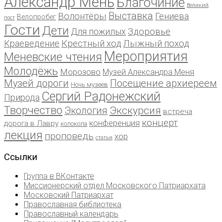
Александр Мень
Благочиние
Великий
Выставка
Волонтёры
Гениева
Велопробег
пост
Гости
Дети
Для пожилых
Здоровье
Краеведение
Крестный ход
Лыжный поход
Мероприятия
Меневские чтения
Молодёжь
Морозово
Музей Александра Меня
Музей дороги
Посещение архиереем
Ночь музеев
Сергий Радонежский
Природа
Творчество
Экскурсия
Экология
встреча
концерт
конференция
дорога в Лавру
колокола
лекция
проповедь
хор
статья
Ссылки
Группа в ВКонтакте
Миссионерский отдел Московского Патриархата
Московский Патриархат
Православная библиотека
Православный календарь