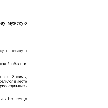
ову мужскую
скую поездку в
ской области.
монаха Зосимы,
селился вместе
присоединились
тию. Но всегда