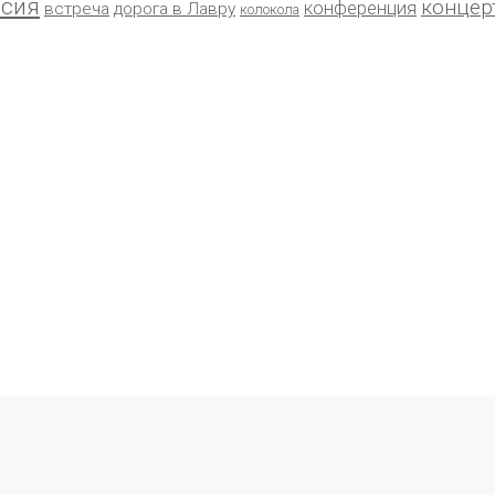
рсия
концер
конференция
встреча
дорога в Лавру
колокола