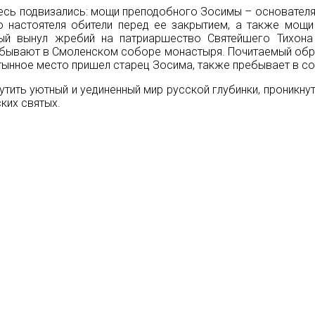
десь подвизались: мощи преподобного Зосимы – основателя
го настоятеля обители перед ее закрытием, а также мощ
рый вынул жребий на патриаршество Святейшего Тихона 
ребывают в Смоленском соборе монастыря. Почитаемый об
стынное место пришел старец Зосима, также пребывает в с
тить уютный и уединенный мир русской глубинки, проникну
ких святых.