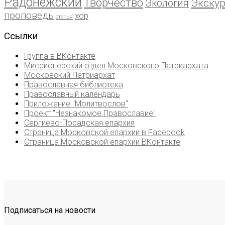
Радонежский
Творчество
Экску
Экология
проповедь
хор
статья
Ссылки
Группа в ВКонтакте
Миссионерский отдел Московского Патриархата
Московский Патриархат
Православная библиотека
Православный календарь
Приложение "Молитвослов"
Проект "Незнакомое Православие"
Сергиево-Посадская епархия
Страница Московской епархии в Facebook
Страница Московской епархии ВКонтакте
Подписаться на новости