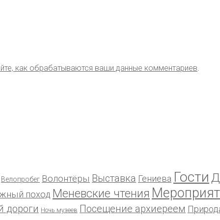
йте, как обрабатываются ваши данные комментариев
.
Гости
Д
Выставка
Волонтёры
Гениева
Велопробег
Мероприят
Меневские чтения
жный поход
й дороги
Посещение архиереем
Природ
Ночь музеев