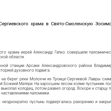
Сергиевского храма в Свято-Смоленскую Зосим
кого храма иерей Александр Гапко совершили паломниче
кой области.
ной станции Арсаки Александровского района Владимир
сторией духовного подвига.
в. на берег реки Молохчи из Троице-Сергиевой Лавры схи
ой Божией Матери. На заросшем лесом холме пустынник по
выкопал колодец, потом развел огород. Вскоре к старцу 
и наставлениями паломники.
: неоднократно пустынь подвергалась разорению и закры