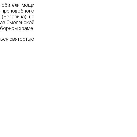
 обители, мощи
и преподобного
(Белавина) на
раз Смоленской
оборном храме.
ться святостью