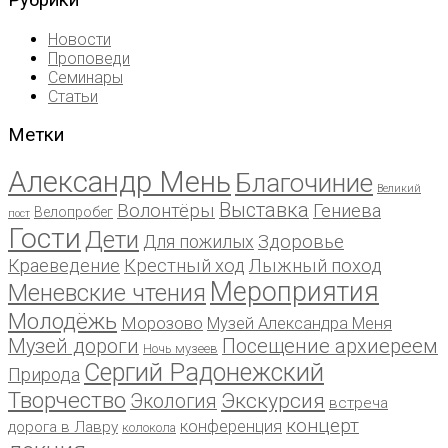
Рубрики
Новости
Проповеди
Семинары
Статьи
Метки
Александр Мень
Благочиние
Великий
Выставка
Волонтёры
Гениева
Велопробег
пост
Гости
Дети
Для пожилых
Здоровье
Краеведение
Крестный ход
Лыжный поход
Мероприятия
Меневские чтения
Молодёжь
Морозово
Музей Александра Меня
Музей дороги
Посещение архиереем
Ночь музеев
Сергий Радонежский
Природа
Творчество
Экскурсия
Экология
встреча
концерт
конференция
дорога в Лавру
колокола