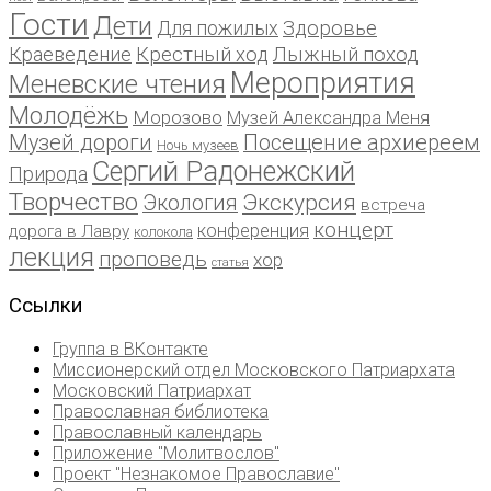
Гости
Дети
Для пожилых
Здоровье
Краеведение
Крестный ход
Лыжный поход
Мероприятия
Меневские чтения
Молодёжь
Морозово
Музей Александра Меня
Музей дороги
Посещение архиереем
Ночь музеев
Сергий Радонежский
Природа
Творчество
Экскурсия
Экология
встреча
концерт
конференция
дорога в Лавру
колокола
лекция
проповедь
хор
статья
Ссылки
Группа в ВКонтакте
Миссионерский отдел Московского Патриархата
Московский Патриархат
Православная библиотека
Православный календарь
Приложение "Молитвослов"
Проект "Незнакомое Православие"