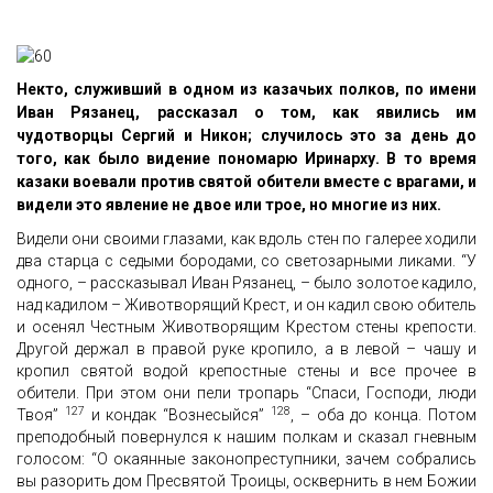
Некто, служивший в одном из казачьих полков, по имени
Иван Рязанец, рассказал о том, как явились им
чудотворцы Сергий и Никон; случилось это за день до
того, как было видение пономарю Иринарху. В то время
казаки воевали против святой обители вместе с врагами, и
видели это явление не двое или трое, но многие из них.
Видели они своими глазами, как вдоль стен по галерее ходили
два старца с седыми бородами, со светозарными ликами. “У
одного, – рассказывал Иван Рязанец, – было золотое кадило,
над кадилом – Животворящий Крест, и он кадил свою обитель
и осенял Честным Животворящим Крестом стены крепости.
Другой держал в правой руке кропило, а в левой – чашу и
кропил святой водой крепостные стены и все прочее в
обители. При этом они пели тропарь “Спаси, Господи, люди
127
128
Твоя”
и кондак “Вознесыйся”
, – оба до конца. Потом
преподобный повернулся к нашим полкам и сказал гневным
голосом: “О окаянные законопреступники, зачем собрались
вы разорить дом Пресвятой Троицы, осквернить в нем Божии