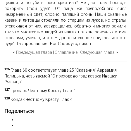
церкви и погубить всех христиан? Не даст вам Господь
покорить Свой удел”. От лица же преподобного сиял
неизреченный свет, словно палящий огонь. Наши окаянные
казаки и литовцы стреляли по старцам из луков, но стрелы,
отскакивая от них, возвращались обратно и многих ранили,
так что множество людей из наших полков, раненных этими
стрелами, умерло, и это – дополнительное свидетельство о
чуде”. Так прославляет Бог Своих угодников.
<
Предыдущая глава
|
Оглавление
|
Следующая глава
>
126
Глава 60 соответствует главе 25 “Сказания” Авраамия
Палицына, называемой “О приходе во град казака Ивашки
Рязанца”.
127
Тропарь Честному Кресту. Глас. 1.
128
Кондак Честному Кресту. Глас 4.
Поделиться