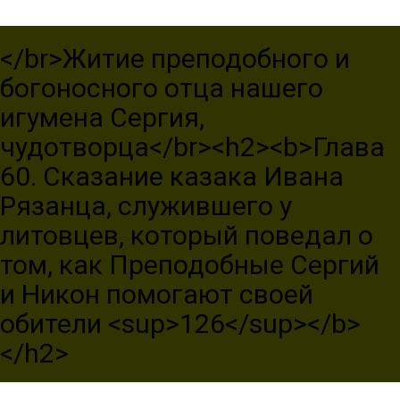
</br>Житие преподобного и
богоносного отца нашего
игумена Сергия,
чудотворца</br><h2><b>Глава
60. Сказание казака Ивана
Рязанца, служившего у
литовцев, который поведал о
том, как Преподобные Сергий
и Никон помогают своей
обители <sup>126</sup></b>
</h2>