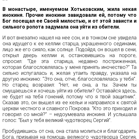
В монастыре, именуемом Хотьковским, жила некая
инокиня. Прочие инокини завидовали ей, потому что
Бог посещал ее Своей милостью, и от этой зависти и
сильного ропота задумала она уйти из обители.
И вот внезапно нашел на нее сон, и в тонком сне увидела
она идущего к ее келлии старца, украшенного сединами,
лицо же его сияло, как солнце. Подойдя, он вошел в сени,
открыл дверь келлии и, остановившись на пороге,
спросил: “Где эта старица, недавно постриженная,
которая благословлялась у меня принять иночество?” Та
сильно испугалась и, желая утаить правду, указала на
другую инокиню: “Это она, отче, благословлялась у тебя”.
Но старец возразил: “Нет, не она, а ты. Зачем ты
смущаешься и хочешь уйти из обители? Оставайся здесь,
не будет на тебя гонений, потому что я твой защитник”.
Сказав это, он вышел из ее кельи и направился к святой
церкви честного и славного Покрова. “Кто это приходил и
говорил со мной?” – недоумевала инокиня. И услышала
голос: “Был у тебя великий чудотворец Сергий”.
Пробудившись от сна, она стала молиться и благодарить
Бога, призывая на помощь великого чудотворца Сергия,