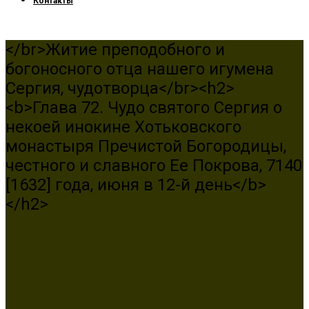
Контакты
</br>Житие преподобного и
богоносного отца нашего игумена
Сергия, чудотворца</br><h2>
<b>Глава 72. Чудо святого Сергия о
некоей инокине Хотьковского
монастыря Пречистой Богородицы,
честного и славного Ее Покрова, 7140
[1632] года, июня в 12-й день</b>
</h2>