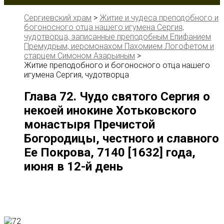
Сергиевский храм
>
Житие и чудеса преподобного и
богоносного отца нашего игумена Сергия,
чудотворца, записанные преподобным Епифанием
Премудрым, иеромонахом Пахомием Логофетом и
старцем Симоном Азарьиным
>
Житие преподобного и богоносного отца нашего
игумена Сергия, чудотворца
Глава 72. Чудо святого Сергия о
некоей инокине Хотьковского
монастыря Пречистой
Богородицы, честного и славного
Ее Покрова, 7140 [1632] года,
июня в 12-й день