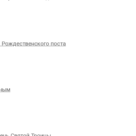
о Рождественского поста
иным
ень Святой Троицы