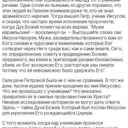
речами. Одни сочли их пьяными, но других поразило, что
этих людей из Галилеи понимали даже те, кто не знал
арамейского наречия. Тогда вышел Петр, ученик Иисусов,
и сказал, что настало время исполнения пророчеств,
когда Дух Божий почиет на всех верных. “Мужи
израильские! — воскликнул он. — Выслушайте слова сии:
Иисуса Назорея, Мужа, засвидетельствованного вам от
Бога силами и чудесами и знамениями, которые Бог
сотворил через Него среди вас, как и сами знаете, Сего,
по определенному совету и предведению Божию
преданного, вы взяли и, пригвоздив руками беззаконных,
убили; но Бог воскресил Его, расторгнув узы смерти:
потому что ей невозможно было удержать Его”.
Сила речи Петровой была ни с чем не сравнима. В тот же
день тысячи иудеев приняли крещение во имя Иисусово…
Что же произошло с учениками? Что внезапно
превратило их в смелых провозвестников Христа?
Никакие исследования историков не могут дать ответа.
Здесь — тайна Духа Божия, Который был послан Иисусом
для укрепления Его рождающейся Церкви.
С того момента, когда над учениками пронесся