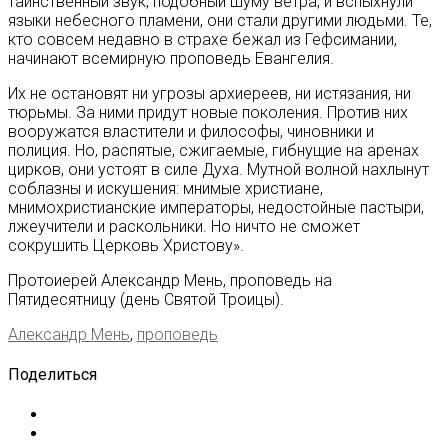
таинственный звук, подобный шуму ветра, и вспыхнули
языки небесного пламени, они стали другими людьми. Те,
кто совсем недавно в страхе бежал из Гефсимании,
начинают всемирную проповедь Евангелия.
Их не остановят ни угрозы архиереев, ни истязания, ни
тюрьмы. За ними придут новые поколения. Против них
вооружатся властители и философы, чиновники и
полиция. Но, распятые, сжигаемые, гибнущие на аренах
цирков, они устоят в силе Духа. Мутной волной нахлынут
соблазны и искушения: мнимые христиане,
мнимохристианские императоры, недостойные пастыри,
лжеучители и раскольники. Но ничто не сможет
сокрушить Церковь Христову».
Протоиерей Александр Мень, проповедь на
Пятидесятницу (день Святой Троицы).
Александр Мень
,
проповедь
Поделиться