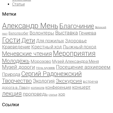
Статьи
Метки
Александр Мень
Благочиние
Великий
Выставка
Волонтёры
Гениева
Велопробег
пост
Гости
Дети
Для пожилых
Здоровье
Краеведение
Крестный ход
Лыжный поход
Мероприятия
Меневские чтения
Молодёжь
Морозово
Музей Александра Меня
Музей дороги
Посещение архиереем
Ночь музеев
Сергий Радонежский
Природа
Творчество
Экскурсия
Экология
встреча
концерт
конференция
дорога в Лавру
колокола
лекция
проповедь
хор
статья
Ссылки